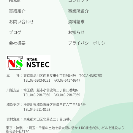
HOME
コンセプト
実績紹介
事業所紹介
お問い合わせ
資料請求
ブログ
お知らせ
会社概要
プライバシーポリシー
本 社：
東京都品川区西五反田七丁目9番4号 TOC ANNEX 7階
TEL.03-6303-9221 FAX.03-6417-9947
川越支店：
埼玉県川越市小仙波町二丁目16番地6
TEL.049-298-7950 FAX.049-298-7959
横浜支店：
神奈川県横浜市緑区長津田町六丁目5番5号
TEL.045-511-8158
資材倉庫：
東京都大田区北馬込二丁目52番6
東京・神奈川・埼玉・千葉の土地を最大限に活かすRC構造の狭小ビルを建設なら
株式会社NSTEC