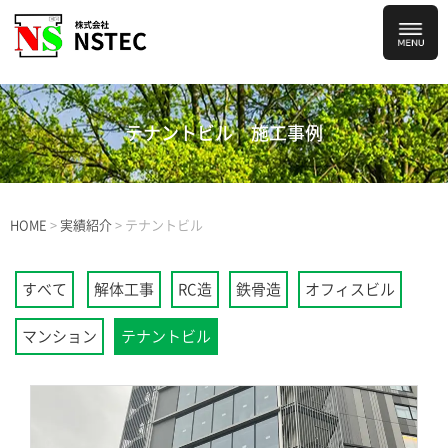
テナントビル
施工事例
HOME
>
実績紹介
>
テナントビル
すべて
解体工事
RC造
鉄骨造
オフィスビル
マンション
テナントビル