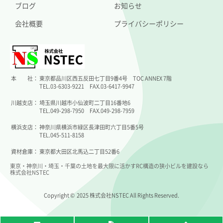
ブログ
お知らせ
会社概要
プライバシーポリシー
本 社：
東京都品川区西五反田七丁目9番4号 TOC ANNEX 7階
TEL.03-6303-9221 FAX.03-6417-9947
川越支店：
埼玉県川越市小仙波町二丁目16番地6
TEL.049-298-7950 FAX.049-298-7959
横浜支店：
神奈川県横浜市緑区長津田町六丁目5番5号
TEL.045-511-8158
資材倉庫：
東京都大田区北馬込二丁目52番6
東京・神奈川・埼玉・千葉の土地を最大限に活かすRC構造の狭小ビルを建設なら
株式会社NSTEC
Copyright © 2025 株式会社NSTEC All Rights Reserved.