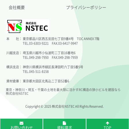
会社概要
プライバシーポリシー
本 社：
東京都品川区西五反田七丁目9番4号 TOC ANNEX 7階
TEL.03-6303-9221 FAX.03-6417-9947
川越支店：
埼玉県川越市小仙波町二丁目16番地6
TEL.049-298-7950 FAX.049-298-7959
横浜支店：
神奈川県横浜市緑区長津田町六丁目5番5号
TEL.045-511-8158
資材倉庫：
東京都大田区北馬込二丁目52番6
東京・神奈川・埼玉・千葉の土地を最大限に活かすRC構造の狭小ビルを建設なら
株式会社NSTEC
Copyright © 2025 株式会社NSTEC All Rights Reserved.
お問い合わせ
資料請求
TOP